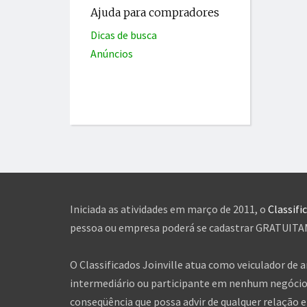
Ajuda para compradores
Dicas de busca
Anúncios
Iniciada as atividades em março de 2011, o
Classifi
pessoa ou empresa poderá se cadastrar GRATUITAME
O Classificados Joinville atua como veiculador de 
intermediário ou participante em nenhum negócio 
conseqüência que possa advir de qualquer relação en