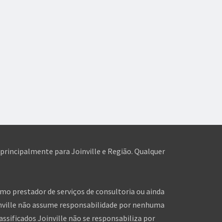
 principalmente para Joinville e Região. Qualquer
omo prestador de serviços de consultoria ou ainda
inville não assume responsabilidade por nenhuma
assificados Joinville não se responsabiliza por