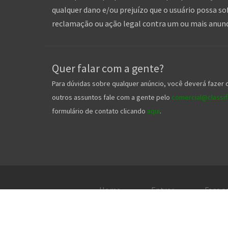
qualquer dano e/ou prejuízo que o usuário possa so
reclamação ou ação legal contra um ou mais anuncia
Quer falar com a gente?
Para dúvidas sobre qualquer anúncio, você deverá fazer 
outros assuntos fale com a gente pelo
comercial@classifi
formulário de contato clicando
aqui
.
Home
Entrar
Faça s
2026. TO