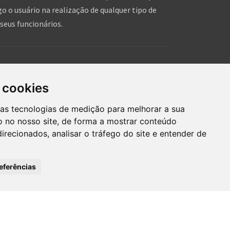
o o usuário na realização de qualquer tipo de
seus funcionários.
is!
hares de pessoas, que tal você dar um forcinha pra
 cookies
hein!?
ras tecnologias de medição para melhorar a sua
 no nosso site, de forma a mostrar conteúdo
irecionados, analisar o tráfego do site e entender de
eferências
mos de uso
Inserir anúncio grátis
®
OINVILLE