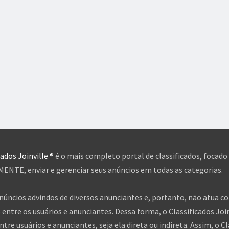
cados Joinville ®
é o mais completo portal de classificados, focado
NTE, enviar e gerenciar seus anúncios em todas as categorias.
anúncios advindos de diversos anunciantes e, portanto, não atua c
entre os usuários e anunciantes. Dessa forma, o Classificados Jo
tre usuários e anunciantes, seja ela direta ou indireta. Assim, o Cl