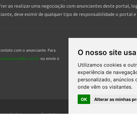
frer ao realizar uma negociação com anunciantes deste portal, log
nte, deve eximir de qualquer tipo de responsabilidade o portal e 
Siga-nos nas redes socia
contato com o anunciante. Para
Nossos serviços gratuitos ajudam mil
O nosso site usa
cadosjoinville.com.br
ou envie o
gente e nos seguir nas redes sociais 
Utilizamos cookies e out
experiência de navegação
personalizado, anúncios d
onde vêm os visitantes.
OK
Alterar as minhas pr
eu cadastro
Contato
Central de ajuda
Ter
DOS OS DIREITOS RESERVADOS. | DESENVOLVIMENTO E HOSPEDAGEM
CLASSIFICADOS J