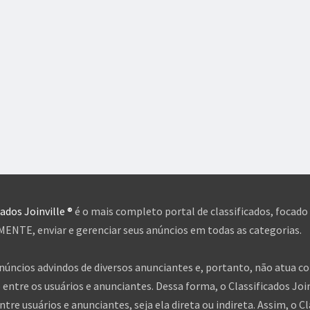
cados Joinville ®
é o mais completo portal de classificados, focado
NTE, enviar e gerenciar seus anúncios em todas as categorias.
anúncios advindos de diversos anunciantes e, portanto, não atua c
entre os usuários e anunciantes. Dessa forma, o Classificados Jo
tre usuários e anunciantes, seja ela direta ou indireta. Assim, o Cl