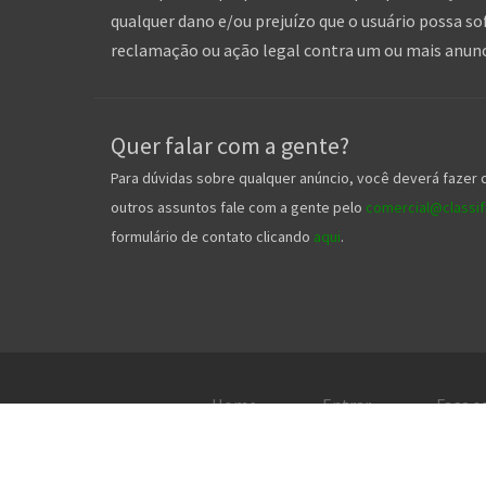
qualquer dano e/ou prejuízo que o usuário possa so
reclamação ou ação legal contra um ou mais anuncia
Quer falar com a gente?
Para dúvidas sobre qualquer anúncio, você deverá fazer 
outros assuntos fale com a gente pelo
comercial@classifi
formulário de contato clicando
aqui
.
Home
Entrar
Faça s
2026. TO