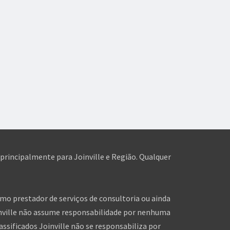
 principalmente para Joinville e Região. Qualquer
omo prestador de serviços de consultoria ou ainda
inville não assume responsabilidade por nenhuma
assificados Joinville não se responsabiliza por