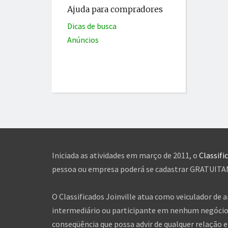
Ajuda para compradores
Dicas de busca
Anúncios
Iniciada as atividades em março de 2011, o
Classifi
pessoa ou empresa poderá se cadastrar GRATUITAME
O Classificados Joinville atua como veiculador de 
intermediário ou participante em nenhum negócio 
conseqüência que possa advir de qualquer relação en