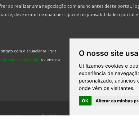
frer ao realizar uma negociação com anunciantes deste portal, log
nte, deve eximir de qualquer tipo de responsabilidade o portal e 
Siga-nos nas redes socia
contato com o anunciante. Para
Nossos serviços gratuitos ajudam mil
O nosso site usa
cadosjoinville.com.br
ou envie o
gente e nos seguir nas redes sociais 
Utilizamos cookies e out
experiência de navegação
personalizado, anúncios d
onde vêm os visitantes.
OK
Alterar as minhas pr
eu cadastro
Contato
Central de ajuda
Ter
DOS OS DIREITOS RESERVADOS. | DESENVOLVIMENTO E HOSPEDAGEM
CLASSIFICADOS J