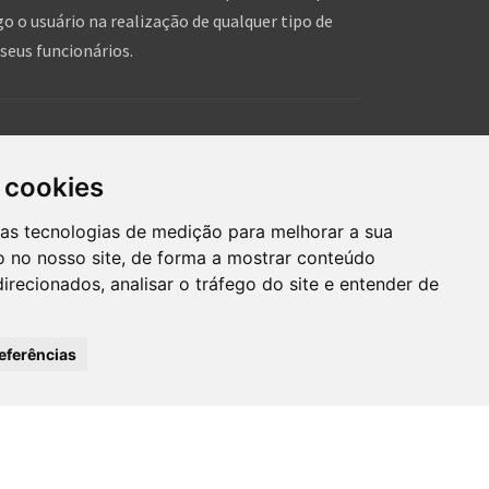
o o usuário na realização de qualquer tipo de
seus funcionários.
is!
hares de pessoas, que tal você dar um forcinha pra
 cookies
hein!?
ras tecnologias de medição para melhorar a sua
 no nosso site, de forma a mostrar conteúdo
irecionados, analisar o tráfego do site e entender de
eferências
mos de uso
Inserir anúncio grátis
®
OINVILLE